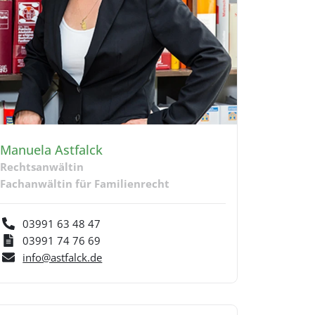
Manuela Astfalck
Rechtsanwältin
Fachanwältin für Familienrecht
03991 63 48 47
03991 74 76 69
info@astfalck.de