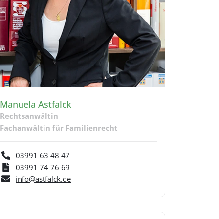
Manuela Astfalck
Rechtsanwältin
Fachanwältin für Familienrecht
03991 63 48 47
03991 74 76 69
info@astfalck.de